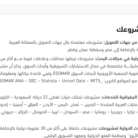
شروعك
 من جهات التمويل:
مشروعك معتمدة بكل جهات التمويل بالمملكة العربية
 بالإضافة إلى مصر وسلطنة عمان وقطر.
لية في مجالات البحث:
مشروعك تربطها صداقات وعلاقات قوية مـــــع أكثر من
 وشركــــــة متخصصة في مجال الاستشارات التسويقية وأبحاث السوق. يذكر أن مش
تتمتع بعضوية الجمعية الأوروبية لأبحاث السوق ESOMAR وتبني قاعدة بياناتها ومعلوم
متوافقة مع المواقع الكبرى: SOMAR ANA – OEC – Statista – Unicef Data – WITS
الجغرافية للخدمات:
مشروعك تمتلك خبرات تغطى 22 دولة: السعودية – ا
مارات العربية المتحدة – البحرين – عُمان -اليمن – الأردن – العراق – أرمينيا – إندو
 تركيا – جورجيا – رومانيا – مصر – السودان – ليبيا – الصومال – الجزائر – جيبوتي 
ت الدولية لمشروعك:
مشروعك حاصلة على أكثر من 30 عضوية دولية بالإض
لأيزو” ومنظمة العفو الدولية ومعهد التسويق الرقمي.