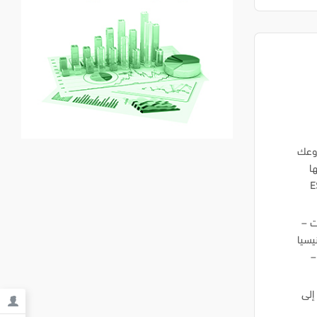
روعك
اتها
E_
لكويت –
نيسيا
–
افة إلى