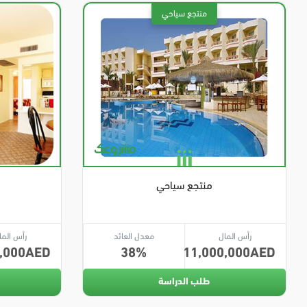
منتجع سياحي
رأس المال
معدل العائد
رأس الما
,000
38
11,000,000
طلب الدراسة