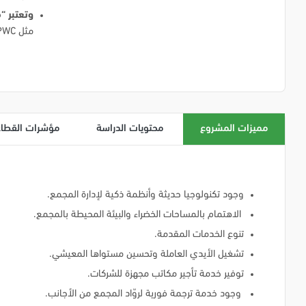
وتعتبر “
مثل United Nation Global Marketplace، PWC وAccenture
مميزات المشروع
محتويات الدراسة
مؤشرات القطاع
وجود تكنولوجيا حديثة وأنظمة ذكية لإدارة المجمع.
الاهتمام بالمساحات الخضراء والبيئة المحيطة بالمجمع.
تنوع الخدمات المقدمة.
تشغيل الأيدي العاملة وتحسين مستواها المعيشي.
توفير خدمة تأجير مكاتب مجهزة للشركات.
وجود خدمة ترجمة فورية لروّاد المجمع من الأجانب.