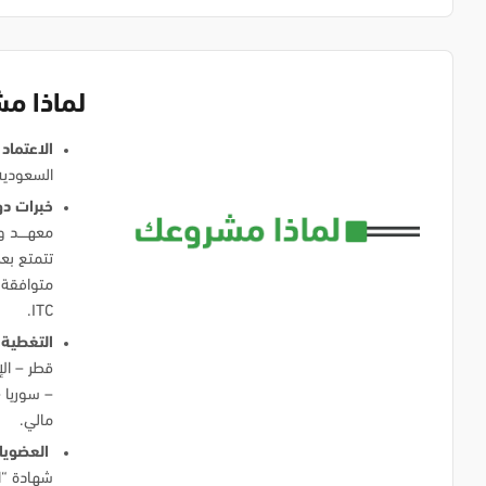
لماذا م
الاعتماد
السعودية
خبرات دو
معهــــد
ITC.
التغطية 
قطر – الإ
– سوريا –
مالي.
العضويا
شهادة “ا