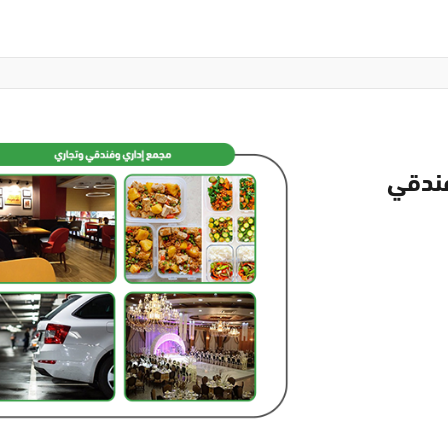
فندقي