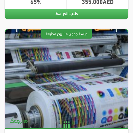
65
355,000
طلب الدراسة