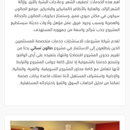
أهم هذه الخدمات: تصفيف الشعر، وعلاجات البشرة بالليزر، وإزالة
الشعر الزائد، والعناية بالأظافر كالمانيكير والباديكير. موقع الصالون
سيكون في مكان حيوي مميز، وستمتاز ديكورات الصالون بالحداثة
والعصرية وبسبب وجود فريق عمل مؤهل وأدوات حديثة سيستطيع
المشروع جذب شرائح واسعة من جمهوره المستهدف.
تقدم شركة مشروعك للاستشارات خدمات متخصصة للمستثمرين
الذين يتطلعون إلى الاستثمار في مشروع
صالون نسائي
بدءًا من
تقييم جدوى المشروع اقتصاديًا وانتهاءً بتنفيذه على أرض الواقع؛
وتتمتع خدمتنا بالشمولية إذ تحلل كافة جوانب المشروع والترابط
لأنها تتعامل مع كافة محاور المشروع التسويقية، والفنية، والمالية،
والإدارية واستشراف المستقبل لأننا نمتلك قاعدة بيانات ضخمة
تمكننا من تحليل اتجاهات السوق والتنبؤ باحتياجاته المستقبلية.