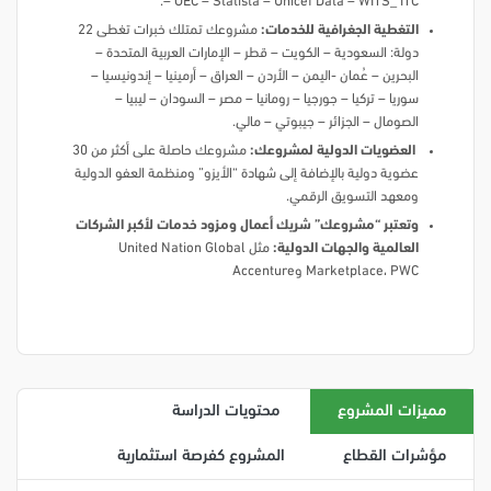
– OEC – Statista – Unicef Data – WITS_ ITC.
التغطية الجغرافية للخدمات:
مشروعك تمتلك خبرات تغطى 22
دولة: السعودية – الكويت – قطر – الإمارات العربية المتحدة –
البحرين – عُمان -اليمن – الأردن – العراق – أرمينيا – إندونيسيا –
سوريا – تركيا – جورجيا – رومانيا – مصر – السودان – ليبيا –
الصومال – الجزائر – جيبوتي – مالي.
العضويات الدولية لمشروعك:
مشروعك حاصلة على أكثر من 30
عضوية دولية بالإضافة إلى شهادة “الأيزو” ومنظمة العفو الدولية
ومعهد التسويق الرقمي.
وتعتبر “مشروعك” شريك أعمال ومزود خدمات لأكبر الشركات
العالمية والجهات الدولية:
مثل United Nation Global
Marketplace، PWC وAccenture
مميزات المشروع
محتويات الدراسة
مؤشرات القطاع
المشروع كفرصة استثمارية