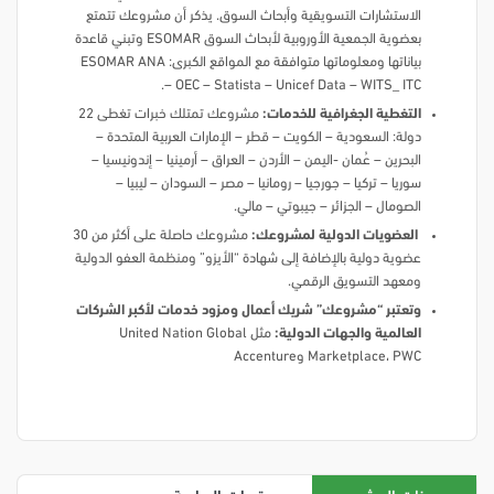
الاستشارات التسويقية وأبحاث السوق. يذكر أن مشروعك تتمتع
بعضوية الجمعية الأوروبية لأبحاث السوق ESOMAR وتبني قاعدة
بياناتها ومعلوماتها متوافقة مع المواقع الكبرى: ESOMAR ANA
– OEC – Statista – Unicef Data – WITS_ ITC.
التغطية الجغرافية للخدمات:
مشروعك تمتلك خبرات تغطى 22
دولة: السعودية – الكويت – قطر – الإمارات العربية المتحدة –
البحرين – عُمان -اليمن – الأردن – العراق – أرمينيا – إندونيسيا –
سوريا – تركيا – جورجيا – رومانيا – مصر – السودان – ليبيا –
الصومال – الجزائر – جيبوتي – مالي.
العضويات الدولية لمشروعك:
مشروعك حاصلة على أكثر من 30
عضوية دولية بالإضافة إلى شهادة “الأيزو” ومنظمة العفو الدولية
ومعهد التسويق الرقمي.
وتعتبر “مشروعك” شريك أعمال ومزود خدمات لأكبر الشركات
العالمية والجهات الدولية:
مثل United Nation Global
Marketplace، PWC وAccenture