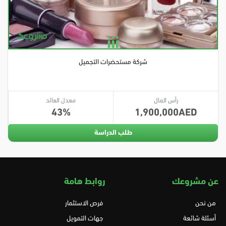
شركة مستحضرات التجميل
رأس المال
معدل العائد
43
1,900,000
طلب الدراسة
عن مشروعك
روابط هامة
من نحن
فرص الاستثمار
أسئلة شائعة
جهات التمويل