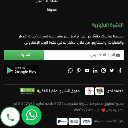
ملفات التحميل
المدونة
النشرة الاخبارية
يسعدنا تواصلك دائمًا، كن على تواصل مع مشروعك لمعرفة أحدث الأخبار
والفاعليات، والمشاريع، من خلال الاشتراك في نشرة البريد الإلكتروني
معتمد لدي
حقوق النشر والملكية الفكرية
جميع الحقوق محفوظة لشركة مشروعك 2021علامه تجاريه 402475 || تم
تطويرة بكل
بواسطة WeOryx
طرق الدفع المقبولة