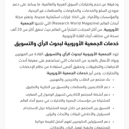
ودقيقة عن حجم واحتياجات السوق العربية والعالمية، ما يساعد على دعم
مزودي السلع والخدمات، والحكومات، والمنظمات غير الربحية،
والمؤسسات والأفراد، على اتخاذ قرارات استثمارية صحيحة. وتعتبر مجلة
أبحاث العالم (Research World Magazine) التي تنتجها
الجمعية
الأوروبية
، من أكثر المجلات انتشاراً في العالم حيث تحقق أكثر من 20 ألف
نسخة في مختلف أرجاء القارة الأوروبية.
خدمات الجمعية الأوروبية لبحوث الرأي والتسويق
تزود
الجمعية الأوروبية لبحوث الرأي والتسويق
، القادة من المهنيين
ورواد الأعمال بالعديد من الخدمات التي تساعدهم على معرفة أحدث
الاتجاهات والتطبيقات، وتحقيق أقصى استفادة من نظام الإحصاءات
والتحليلات. ومن أبرز
خدمات الجمعية الأوروبية
:
بناء مجتمع من الطلاب والخريجين والمهنيين.
دعم الأكاديميين والمنظمات والتنسيق بين النظرية والتطبيق.
دعم أنشطة المجتمع الأكاديمي لتسهيل الوصول إلى المعارف
المشتركة من مؤسسات البصيرة والتحليلات في جميع أنحاء العالم.
التنسيق بين المجتمع من خلال قيمه المشتركة حول الاستخدام
المسؤول والأخلاقي للبيانات والأبحاث والرؤى.
دعم المسؤولين الحكوميين لفهم أفضل للقيمة مواتية
للمجتمعات وكيفية تفعيل الرؤى والإنجازات.