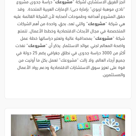
أنجز الفريق الاستشاري لشركة “
مشروعك
” دراسة جدوى مشروع
“نادي موهبة تربوي” بإمارة دبى/ الإمارات العربية المتحدة. وقد
حقق المشروع أهدافه وطموحات أصحابه لأن الشركة القائمة عليه
هي شركة “
مشروعك
” والتي تعد، بحقٍ، واحدة من أهم الشركات
المتخصصة في مجال الأبحاث الاقتصادية وخطط الأعمال. تتمتع
شركة “
مشروعك
” بمصداقية عالية وتعتبر دراساتها خطة عمل
واضحة المعالم لجني عوائد الاستثمار. يذكر أن “
مشروعك
” نفذت
أكثر من 3000 دراسة جدوى في نطاق جغرافي يضم 25 دولة في
جميع أرجاء العالم، ولا زالت “مشروعك” تعمل بكل ما أوتيت من
قوة على تعزيز سوق الاستشارات الاقتصادية ودعم رواد الأعمال
والمستثمرين.