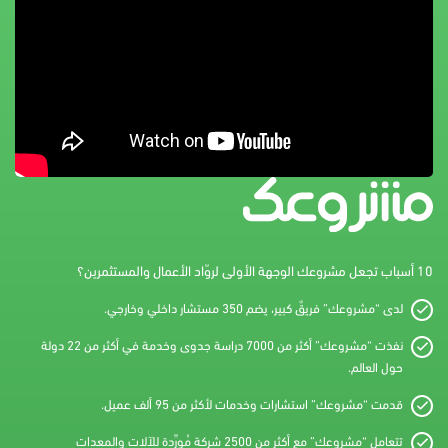
10 أسباب تجعل مشروعك الوجهة الأولى لروّاد الأعمال والمستثمرين؟
لدى “مشروعك” فريقٌ كبير، يضم 350 مستشار داخلي وخارجي.
نفذت “مشروعك” أكثر من 7000 دراسة جدوى وخدمة في أكثر من 22 دولة
حول العالم.
قدمت “مشروعك” استشارات وخدمات لأكثر من 95 ألف عميل.
تتعامل “مشروعك” مع أكثر من 2500 شركة مُورِّدة للآلات والمعدات