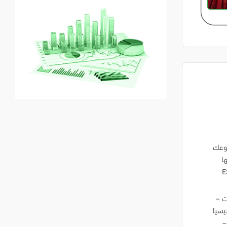
روعك
اتها
E_
لكويت –
نيسيا
–