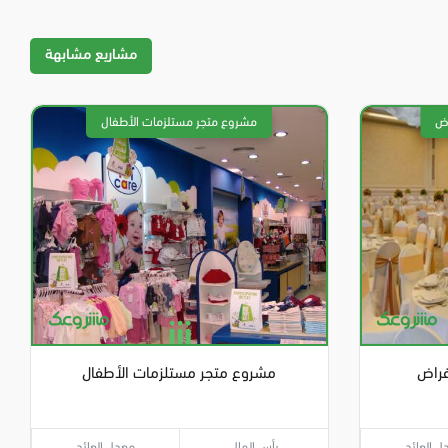
مشاريع مشابهة
غراض
مشروع متجر مستلزمات الأطفال
ل العائد
رأس المال
معدل العائد