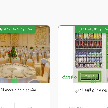
وع مكائن البيع الذاتي
مشروع قاعة متعددة الأ
ل
معدل العائد
رأس المال
معد