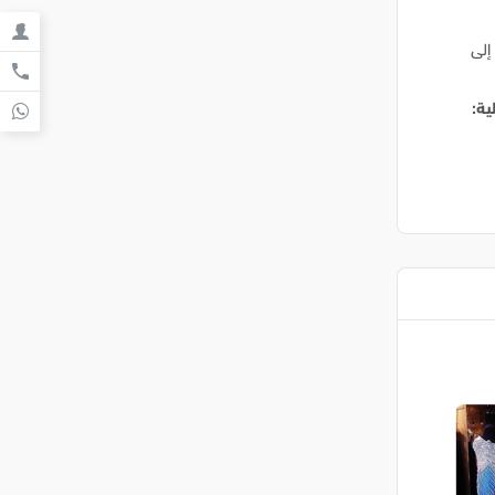
افة إلى
ية: