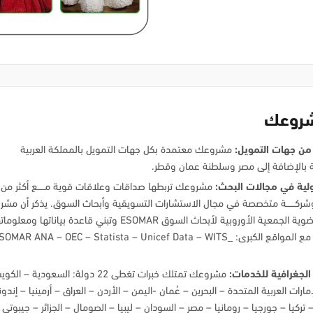
شروعك
 من جهات التمويل:
مشروعك معتمدة بكل جهات التمويل بالمملكة العربية
 بالإضافة إلى مصر وسلطنة عمان وقطر.
لية في مجالات البحث:
مشروعك تربطها صداقات وعلاقات قوية مـــــع أكثر من
 وشركــــــة متخصصة في مجال الاستشارات التسويقية وأبحاث السوق. يذكر أن مش
تتمتع بعضوية الجمعية الأوروبية لأبحاث السوق ESOMAR وتبني قاعدة بياناتها ومعلوم
متوافقة مع المواقع الكبرى: SOMAR ANA – OEC – Statista – Unicef Data – WITS
الجغرافية للخدمات:
مشروعك تمتلك خبرات تغطى 22 دولة: السعودية – ا
مارات العربية المتحدة – البحرين – عُمان -اليمن – الأردن – العراق – أرمينيا – إندو
 تركيا – جورجيا – رومانيا – مصر – السودان – ليبيا – الصومال – الجزائر – جيبوتي 