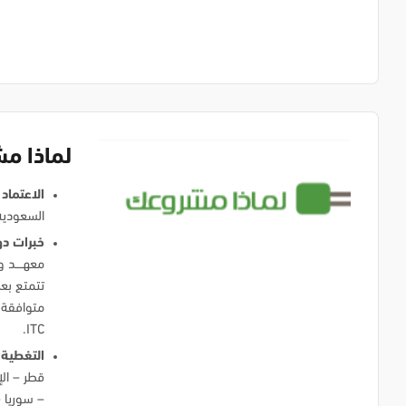
لماذا م
الاعتماد
السعودية
خبرات دو
معهــــد
ITC.
التغطية 
قطر – الإ
– سوريا –