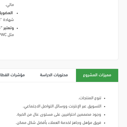
مالي.
العضويا
شهادة “ا
وتعتبر “
مثل United Nation Global Marketplace، PWC وAccenture
مميزات المشروع
محتويات الدراسة
مؤشرات القطاع
تنوع المنتجات.
التسويق عبر الإنترنت ووسائل التواصل الاجتماعي.
وجود مصممين احترافيين على مستوى عال من الخبرة.
فريق مؤهل وجاهز لخدمة العملاء بأفضل شكل ممكن.