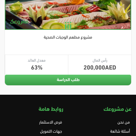
مشروع مطعم الوجبات الصحية
رأس المال
معدل العائد
63
200,000
طلب الدراسة
عن مشروعك
روابط هامة
من نحن
فرص الاستثمار
أسئلة شائعة
جهات التمويل