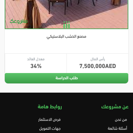
مصنع الخشب البلاستيكي
رأس المال
معدل العائد
34
7,500,000
طلب الدراسة
عن مشروعك
روابط هامة
من نحن
فرص الاستثمار
أسئلة شائعة
جهات التمويل