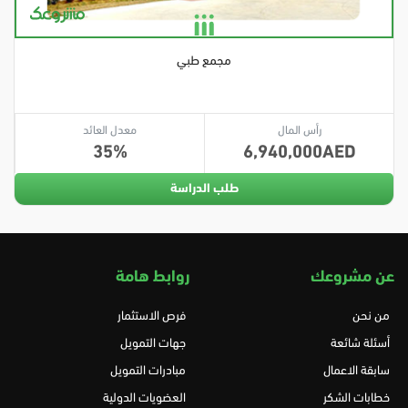
مجمع طبي
رأس المال
معدل العائد
35
6,940,000
طلب الدراسة
عن مشروعك
روابط هامة
من نحن
فرص الاستثمار
أسئلة شائعة
جهات التمويل
سابقة الاعمال
مبادرات التمويل
خطابات الشكر
العضويات الدولية