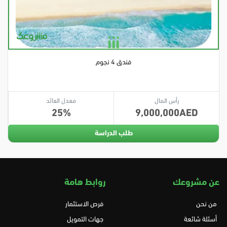
فندق 4 نجوم
رأس المال
معدل العائد
25
9,000,000
طلب الدراسة
عن مشروعك
روابط هامة
من نحن
فرص الاستثمار
أسئلة شائعة
جهات التمويل