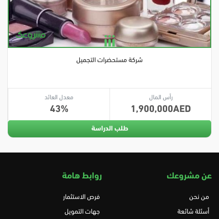
شركة مستحضرات التجميل
رأس المال
معدل العائد
43
1,900,000
طلب الدراسة
عن مشروعك
روابط هامة
من نحن
فرص الاستثمار
أسئلة شائعة
جهات التمويل