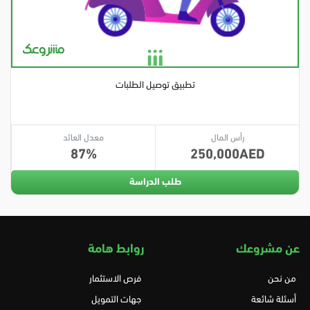
تطبيق توصيل الطلبات
رأس المال
معدل العائد
87
250,000
طلب الدراسة
عن مشروعك
روابط هامة
من نحن
فرص الاستثمار
أسئلة شائعة
جهات التمويل