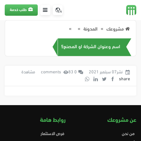
طلب خدمة
EN
مشروعك
المدونة
اسم وعنوان الشركة او المصنع5
نشر07 سبتمبر 2021
0 comments
83 مشاهدة
share
عن مشروعك
روابط هامة
من نحن
فرص الاستثمار